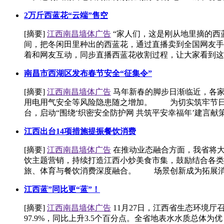
2万斤西蓝花“云端”售空
[摘要]
江西南昌墙体广告
“家人们，这是刚从地里摘的西
间，把冬闲田里种出的西蓝花，通过直播卖到全国网友手
着和网友互动，同步直播西蓝花收割过程，让大家看到这份
南昌市西湖区发布春节安全“征集令”
[摘要]
江西南昌墙体广告
马年新春的脚步日渐临近，各家
用电用气安全等风险隐患随之增加。 为切实筑牢节日安
台，启动“围绕‘织密安全防护网 共筑平安幸福年’建言献
江西出台14项措施提振餐饮消费
[摘要]
江西南昌墙体广告
在推动业态融合方面，我省将大
饮主题营销，持续打造江西小炒美食市集，鼓励结合各类
旅、体育与餐饮消费深度融合。 场景创新成为拓展消费
江西蓝”同比更“蓝”！
[摘要]
江西南昌墙体广告
11月27日，江西省生态环境厅召
97.9%，同比上升3.5个百分点。全省地表水水质总体为