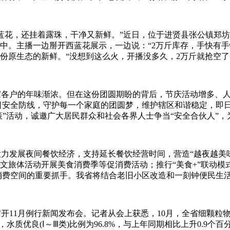
蓝花，还挂着露珠，干净又新鲜。”近日，位于进贤县张公镇郑
中。主播一边掰开西蓝花展示，一边说：“2万斤库存，手快有
原生态的新鲜。“没想到这么火，开播没多久，2万斤就抢空了！
各户的年味渐浓。但在这份团圆期盼的背后，节庆活动增多、
全防线，守护每一个家庭的团圆梦，维护辖区和谐稳定，即日起
策”活动，诚邀广大居民群众和社会各界人士争当“安全合伙人”，
力发展夜间餐饮经济，支持延长餐饮经营时间，营造“越夜越美
文旅体活动开展美食消费季等促消费活动；推行“美食+”联动模
空间的重要抓手。我省将结合老旧小区改造和一刻钟便民生活圈建设
开11月例行新闻发布会。记者从会上获悉，10月，全省细颗粒物(P
优，水质优良(Ⅰ～Ⅲ类)比例为96.8%，与上年同期相比上升0