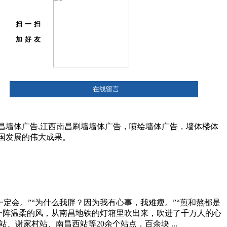
扫一扫
加好友
在线留言
昌墙体广告,江西南昌刷墙墙体广告，喷绘墙体广告，墙体楼体
国发展的伟大成果。
定会。”“为什么我胖？因为我有心事，我难瘦。”“煎和熬都是
一阵温柔的风，从南昌地铁的灯箱里吹出来，吹进了千万人的心
谢家村站、南昌西站等20余个站点，百余块 ...