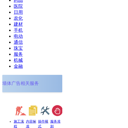
药品
医院
日用
农化
建材
手机
电动
通信
珠宝
服务
机械
金融
墙体广告相关服务
施工流
内容标
操作模
服务准
程
准
式
则