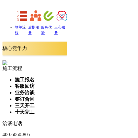
签单流
后期服
服务优
三心服
程
务
势
务
核心竞争力
施工流程
施工报名
客服回访
业务洽谈
签订合同
三天开工
十天完工
洽谈电话
400-6060-805