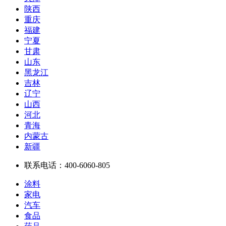
陕西
重庆
福建
宁夏
甘肃
山东
黑龙江
吉林
辽宁
山西
河北
青海
内蒙古
新疆
联系电话：
400-6060-805
涂料
家电
汽车
食品