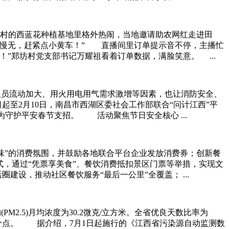
坊村的西蓝花种植基地里格外热闹，当地邀请助农网红走进田
手慢无，赶紧点小黄车！” 直播间里订单提示音不停，主播忙
”郑坊村党支部书记万耀祖看着订单数据，满脸笑意。 ...
人员流动加大、用火用电用气需求激增等因素，也让消防安全、
至2月10日，南昌市西湖区委社会工作部联合“问计江西”平
为守护平安春节支招。 活动聚焦节日安全核心 ...
味”的消费氛围，并鼓励各地联合平台企业发放消费券；创新餐
式，通过“凭票享美食”、餐饮消费抵扣景区门票等举措，实现文
，推动社区餐饮服务“最后一公里”全覆盖； ...
M2.5)月均浓度为30.2微克/立方米。全省优良天数比率为
.9个百分点。 据介绍，7月1日起施行的《江西省污染源自动监测数